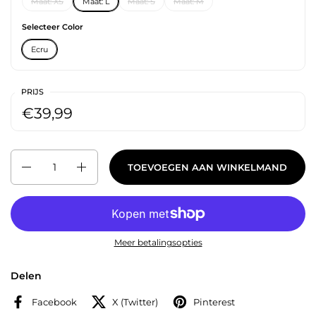
Maat: XS
Maat: L
Maat: S
Maat: M
Selecteer Color
Ecru
PRIJS
€39,99
Aantal
TOEVOEGEN AAN WINKELMAND
Meer betalingsopties
Delen
Facebook
X (Twitter)
Pinterest