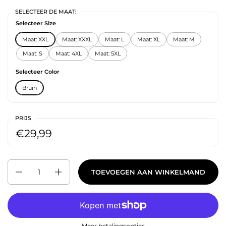
SELECTEER DE MAAT:
Selecteer Size
Maat: XXL
Maat: XXXL
Maat: L
Maat: XL
Maat: M
Maat: S
Maat: 4XL
Maat: 5XL
Selecteer Color
Bruin
PRIJS
€29,99
Aantal
TOEVOEGEN AAN WINKELMAND
Meer betalingsopties