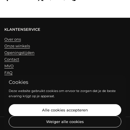
KLANTENSERVICE
Over ons
Onze winkels
Openingstijden
Contact
MVO
FAQ
Cookies
NIEUWSBRIEF
Deze website gebruikt cookies om ervoor te zorgen dat je de beste
ervaring krijgt op je apparaat.
Verzend
Alle cookies accepteren
Weiger alle cookies
Copyright © 2026
JOY HOUSE OF BRANDS
.
Powered by Shopify