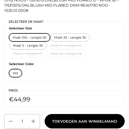
Only NOOS - 15313015 ONLBLUSH MID FLARED D - White 30 -
115313015 ONLBLUSH MID FLARED DNM REA0730 NOO -
1025.01.0008
SELECTEER DE MAAT:
Selecteer Size
Maat: XXL - Lengte 30
Maat: XS - Lengte 30
Maat: S - Lengte 30
Maat: M - Lengte 30
Maat: L - Lengte 30
Maat: XL - Lengte 30
Selecteer Color
Wit
PRIJS
€44,99
Aantal
TOEVOEGEN AAN WINKELMAND