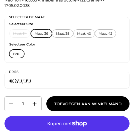
Neo noir - 165355 Annabella structure - 122 Creme - -
1705.02.0038
SELECTEER DE MAAT:
Selecteer Size
Maat: 34
Maat: 36
Maat: 38
Maat: 40
Maat: 42
Selecteer Color
Ecru
PRIJS
€69,99
Aantal
TOEVOEGEN AAN WINKELMAND