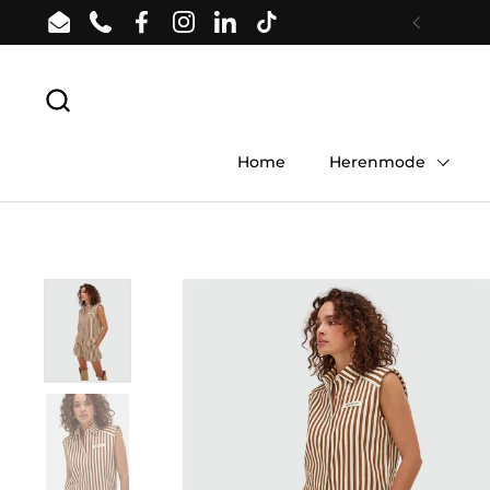
Ga naar content
Email
Phone
Facebook
Instagram
LinkedIn
TikTok
Vorige
Home
Herenmode