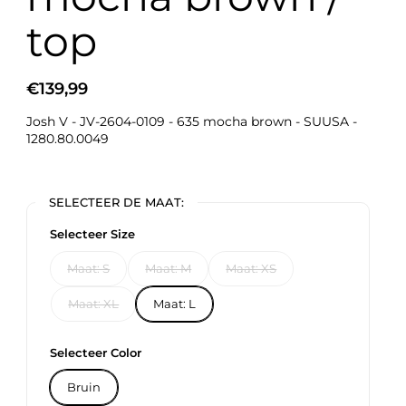
top
€139,99
Josh V - JV-2604-0109 - 635 mocha brown - SUUSA -
1280.80.0049
SELECTEER DE MAAT:
Selecteer Size
Maat: S
Maat: M
Maat: XS
Maat: XL
Maat: L
Selecteer Color
Bruin