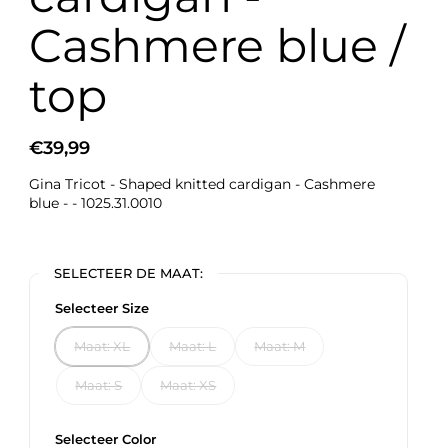
Cashmere blue /
top
€39,99
Gina Tricot - Shaped knitted cardigan - Cashmere
blue - - 1025.31.0010
SELECTEER DE MAAT:
Selecteer Size
Maat: XL
Maat: L
Maat: M
Maat: S
Maat: XS
Selecteer Color