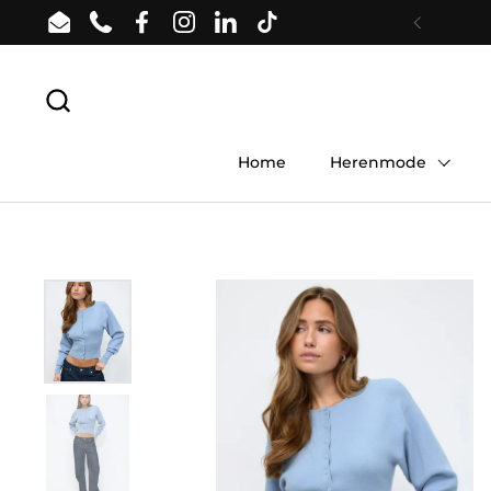
Ga naar content
Email
Phone
Facebook
Instagram
LinkedIn
TikTok
Vorige
Home
Herenmode