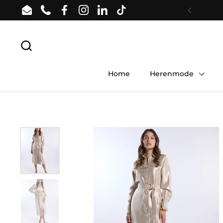
Ga naar content
Email
Phone
Facebook
Instagram
LinkedIn
TikTok
Vorige
Home
Herenmode