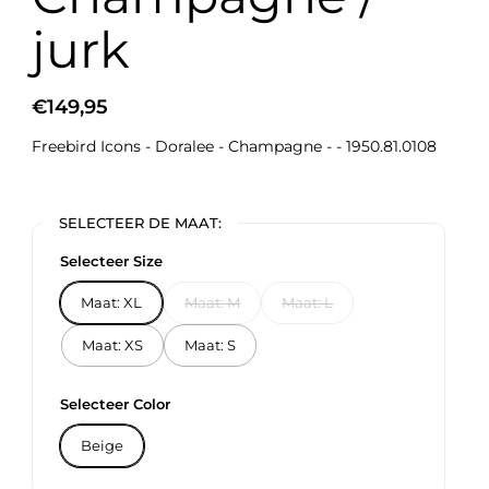
jurk
€149,95
Freebird Icons - Doralee - Champagne - - 1950.81.0108
SELECTEER DE MAAT:
Selecteer Size
Maat: XL
Maat: M
Maat: L
Maat: XS
Maat: S
Selecteer Color
Beige