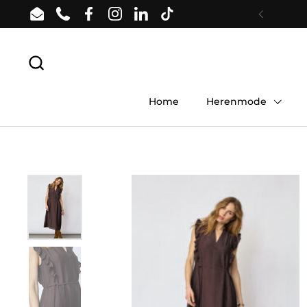
Ga naar content
Email
Phone
Facebook
Instagram
LinkedIn
TikTok
Vorige
Home
Herenmode