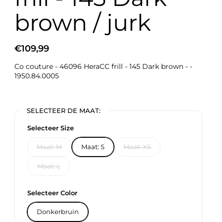
brown / jurk
€109,99
Co couture - 46096 HeraCC frill - 145 Dark brown - -
1950.84.0005
SELECTEER DE MAAT:
Selecteer Size
Maat: M
Maat: S
Maat: XS
Maat: L
Selecteer Color
Donkerbruin