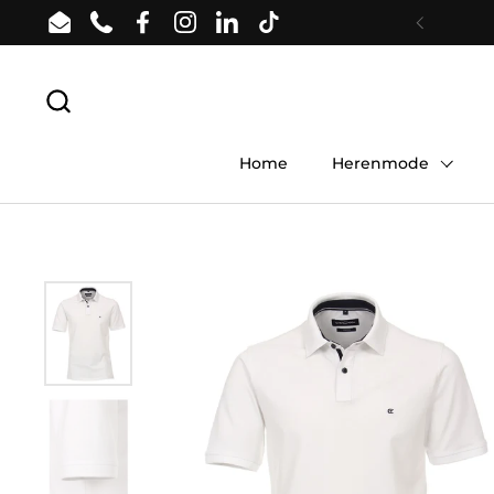
Ga naar content
Email
Phone
Facebook
Instagram
LinkedIn
TikTok
Vorige
Home
Herenmode