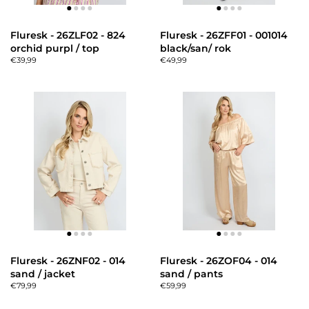
Fluresk - 26ZLF02 - 824
Fluresk - 26ZFF01 - 001014
orchid purpl / top
black/san/ rok
€39,99
€49,99
Fluresk - 26ZNF02 - 014
Fluresk - 26ZOF04 - 014
sand / jacket
sand / pants
€79,99
€59,99