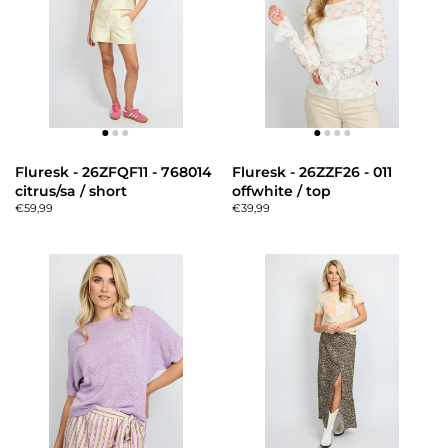
Fluresk - 26ZFQF11 - 768014
Fluresk - 26ZZF26 - 011
citrus/sa / short
offwhite / top
€59,99
€39,99