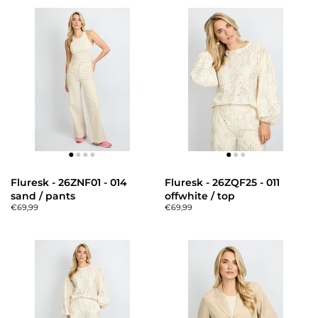
Fluresk - 26ZNF01 - 014
Fluresk - 26ZQF25 - 011
sand / pants
offwhite / top
€69,99
€69,99