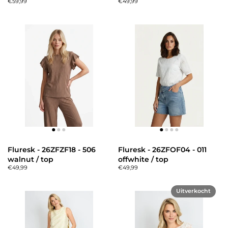
€59,99
€49,99
Fluresk - 26ZFZF18 - 506
Fluresk - 26ZFOF04 - 011
walnut / top
offwhite / top
€49,99
€49,99
Uitverkocht