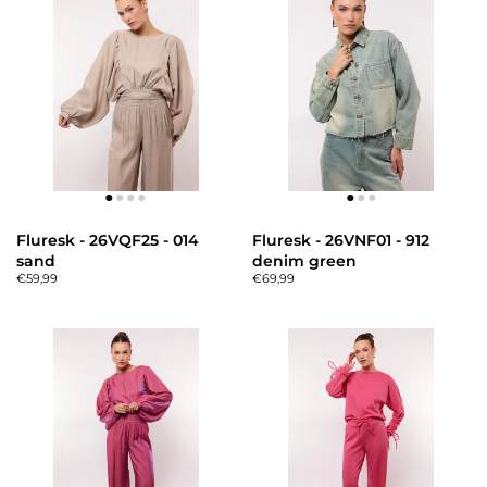
Fluresk - 26VQF25 - 014
Fluresk - 26VNF01 - 912
sand
denim green
€59,99
€69,99