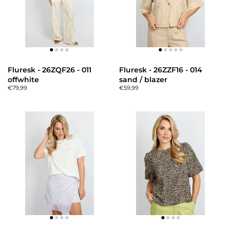
Fluresk - 26ZQF26 - 011
Fluresk - 26ZZF16 - 014
offwhite
sand / blazer
€79,99
€59,99