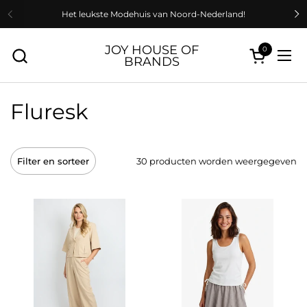
Ga naar content
Het leukste Modehuis van Noord-Nederland!
Vorige
V
JOY HOUSE OF
0
Winkelwage
BRANDS
Men
Fluresk
Filter en sorteer
30 producten worden weergegeven