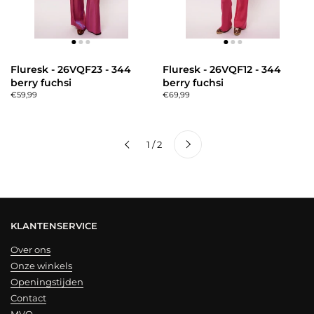
Fluresk - 26VQF23 - 344
Fluresk - 26VQF12 - 344
berry fuchsi
berry fuchsi
€59,99
€69,99
Volgende
1 / 2
Vorige
KLANTENSERVICE
Over ons
Onze winkels
Openingstijden
Contact
MVO